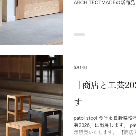
ARCHITECTMADEの新
座を展示販売いたします。 6
つくるワークショップも開催
い。 【3days of design】 日
場:ARCHITECTMADE Århusga
DanmarkCVR 36956879
5月14日
「商店と工芸20
す
patol stool 今年も長
芸2026」に出展します。 p
示販売いたします。 【商店と