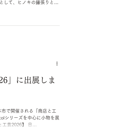
商品として、ヒノキの籐張りと板
/11には紐蝶番のおもちゃを
します。 ぜひお越しくださ
時:2026.6.10–12 会
de 64, 2100 København,
26」に出展しま
野県松本市で開催される「商店と工
atolシリーズを中心に小物を展
工芸2026】 日