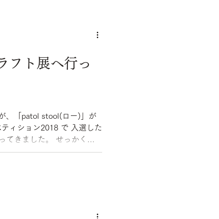
ラフト展へ行っ
patol stool(ロー)」が
ョン2018 で 入選した
ました。 せっかくな
査員の先生方にpatol...