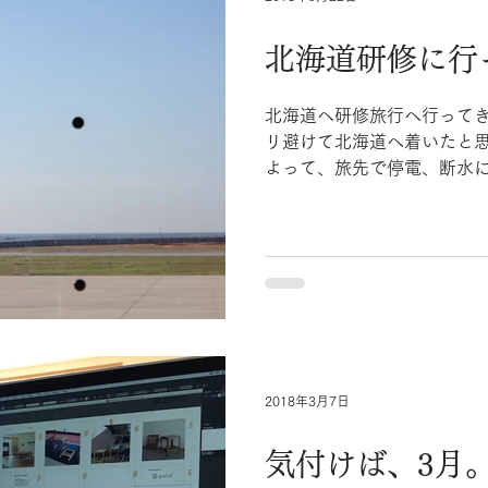
北海道研修に行
北海道へ研修旅行へ行ってき
リ避けて北海道へ着いたと思いきや、 北
よって、旅先で停電、断水
は1日半程続きましたが、 宿泊先のすぐそばに湧き水が汲
める昔ながらのポンプがあ
げで、 ...
2018年3月7日
気付けば、3月