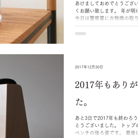
あけましておめでとうござ
くお願い致します。 年が明けてもう5日目。早いですね。
今日は警察署に古物商の取
ました。 今年から古書の販売も始めようと思い、その手
続きへ。新年早々大変混み合っ
2017年12月30日
2017年もあり
た。
あと3日で2017年も終わ
とうございました。 トップの写真は明日最後に納品する
ベンチの後ろ姿です。 最後にいいものができました。詳