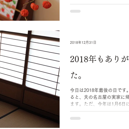
い。とてもかわいい。 自分のデスクの上にかけています
が、仕事の合間にぼーっと
ます。...
2018年12月31日
2018年もあり
た。
今日は2018年最後の日で
ると、夫の名古屋の実家に帰省して、 年
ます。ただ、今年は1月6日
あるので、 お休みを少しずらしていて、年末年始は自宅
で過ごします。 ...