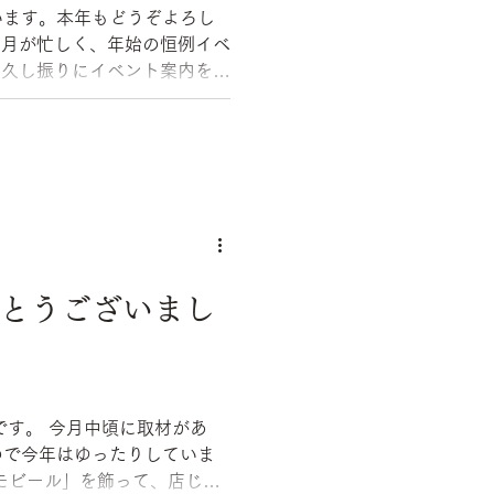
います。本年もどうぞよろし
兼
もま
 ...
がとうございまし
に取材があ
ので今年はゆったりしていま