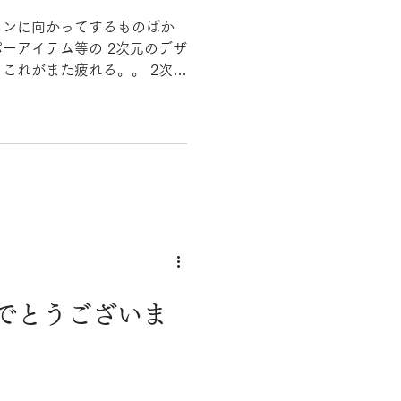
コンに向かってするものばか
ム等の 2次元のデザ
れがまた疲れる。。 2次元
はないので、試行錯誤の繰り
でとうございま