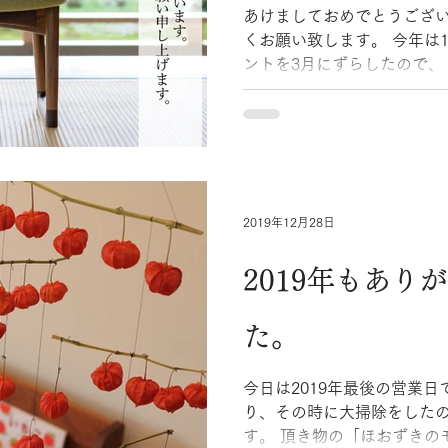
あけましておめでとうござ
くお願い致します。 今年は1月が忙しく、年始の恒例イベ
ントを3月にずらしたので、 久し振りにイベント案内を
ねない年賀状を作りました。 3月のイベントについて
だ何も決まっていないのですが、
2019年12月28日
2019年もあり
た。
今日は2019年最後の営業日です。 今月中頃
り、その時に大掃除をした
す。 頂き物の「ほおずきのモビール」を飾って、店じま