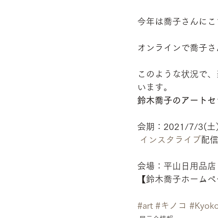
今年は喬子さんにこ
オンラインで喬子さ
このような状況で、
います。
鈴木喬子のアートセラ
会期：2021/7/3(土
インスタライブ
配信　
会場：平山日用品店
【鈴木喬子ホームペ
#art
#キノコ
#Kyoko