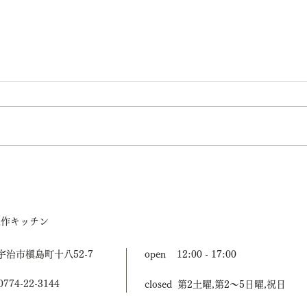
3days of designに出展します
「商
ます
造作キッチン
宇治市槇島町十八52-7
open 12:00 - 17:00
774-22-3144
closed 第2土曜,第2〜5日曜,祝日