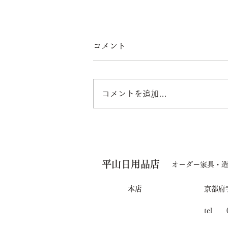
コメント
コメントを追加…
「TIMELESS selection
CRAFTED IN JAPAN」で
平山日用品店
展示されます
オーダー家具・
本店
京都府
tel 0