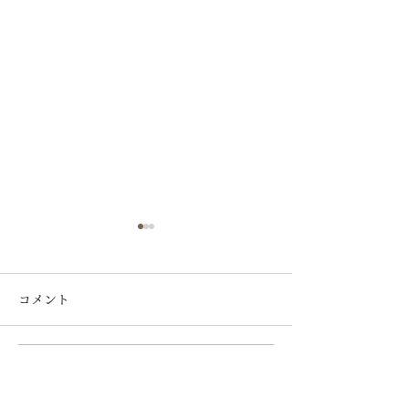
コメント
コメントを追加…
「商店と工芸2026」に出
「木と暮らすデ