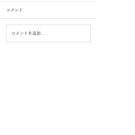
コメント
コメントを追加…
年始市2025を開催してい
新年あけまして
ます
うございます
平山日用品店
オーダー家具・造作キッチン
本店
京都府宇治市槇島町十八52-7
tel 0774-22-3144
mail info@hirayama-ten.com
open 12:00 - 17:00
closed 第2土曜,第2〜5日曜,祝日