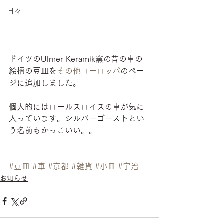
日々
ドイツのUlmer Keramik窯の昔の車の
絵柄の豆皿を
その他ヨーロッパ
のペー
ジに追加しました。
個人的にはロールスロイスの車が気に
入っています。シルバーゴーストとい
う名前もかっこいい。。
#豆皿
#車
#京都
#雑貨
#小皿
#宇治
お知らせ