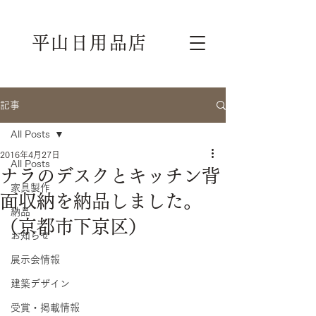
平山日用品店
記事
All Posts
2016年4月27日
All Posts
ナラのデスクとキッチン背
家具製作
面収納を納品しました。
納品
（京都市下京区）
お知らせ
展示会情報
建築デザイン
受賞・掲載情報