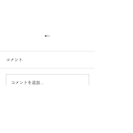
コメント
コメントを追加…
3days of designに出展し
「商店と工芸20
ます
展します
平山日用品店
オーダー家具・造作キッチン
本店