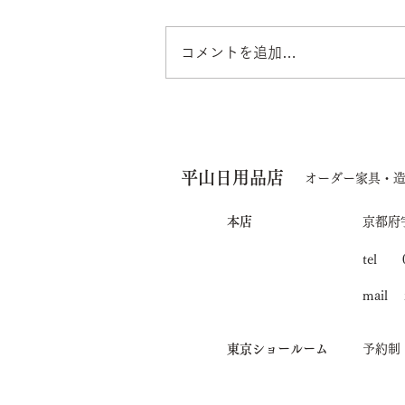
コメントを追加…
「TIMELESS selection
CRAFTED IN JAPAN」で
平山日用品店
展示されます
オーダー家具・
本店
京都府
tel 0
mail i
東京ショールーム
予約制