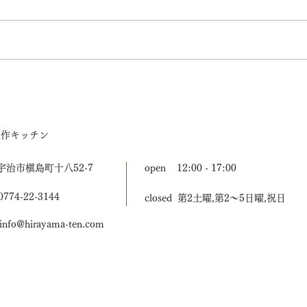
3days of designに出展します
「商
ます
造作キッチン
宇治市槇島町十八52-7
open 12:00 - 17:00
774-22-3144
closed 第2土曜,第2〜5日曜,祝日
nfo@hirayama-ten.com