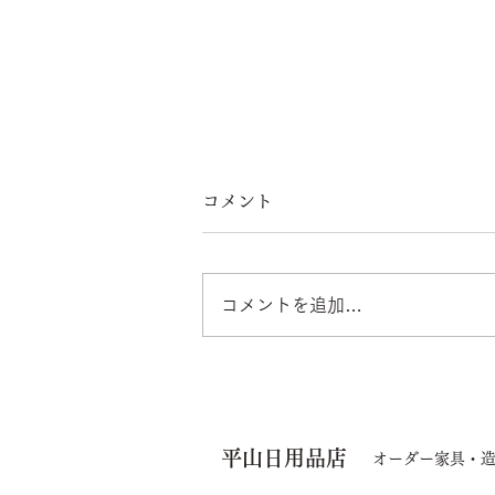
コメント
コメントを追加…
「TIMELESS selection
CRAFTED IN JAPAN」で
平山日用品店
展示されます
オーダー家具・