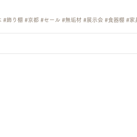
木
#飾り棚
#京都
#セール
#無垢材
#展示会
#食器棚
#家