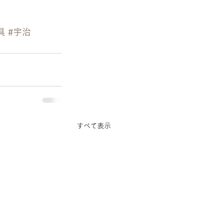
具
#宇治
すべて表示