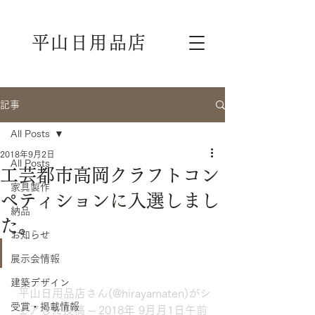
平山日用品店
記事
All Posts
2018年9月2日
All Posts
工芸都市高岡クラフトコン
家具製作
ペティションに入選しまし
納品
た。
お知らせ
展示会情報
建築デザイン
 平山日用品店
さん(@hirayamaten)がシ
受賞・掲載情報
ェアした投稿 – 2018年 9月月1日午前