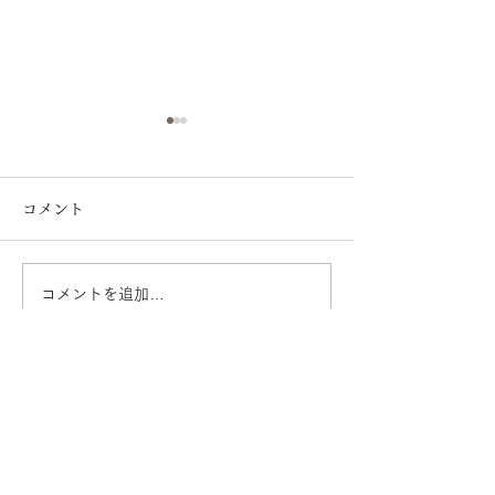
コメント
コメントを追加…
ソファとオットマンを納
テーブル天板を
品しました。（京都府宇
した。（京都市
治市）
平山日用品店
オーダー家具・造作キッチン
本店
京都府宇治市槇島町十八52-7