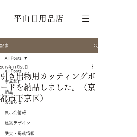
平山日用品店
記事
All Posts
2019年11月23日
All Posts
引き出物用カッティングボ
家具製作
ードを納品しました。（京
納品
都市下京区）
お知らせ
展示会情報
建築デザイン
受賞・掲載情報