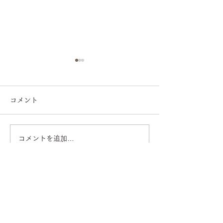
コメント
コメントを追加…
年始市2025を開催してい
新年あけまして
ます
うございます
平山日用品店
オーダー家具・造作キッチン
本店