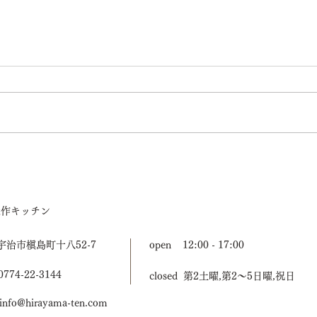
美容院新築工事、建て方終わ
りました。
造作キッチン
宇治市槇島町十八52-7
open 12:00 - 17:00
774-22-3144
closed 第2土曜,第2〜5日曜,祝日
nfo@hirayama-ten.com