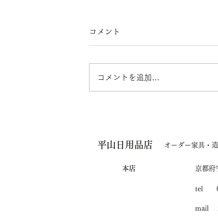
コメント
コメントを追加…
美容院新築工事、大工工事進
んでいます。
平山日用品店
オーダー家具・
本店
京都府
tel 0
mail i