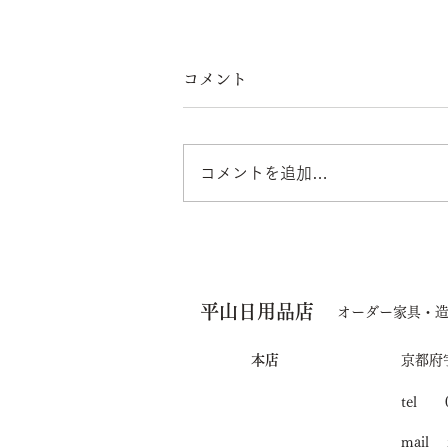
コメント
コメントを追加…
「TIMELESS selection
CRAFTED IN JAPAN」で
平山日用品店
展示されます
オーダー家具・
本店
京都府
tel 0
mail i