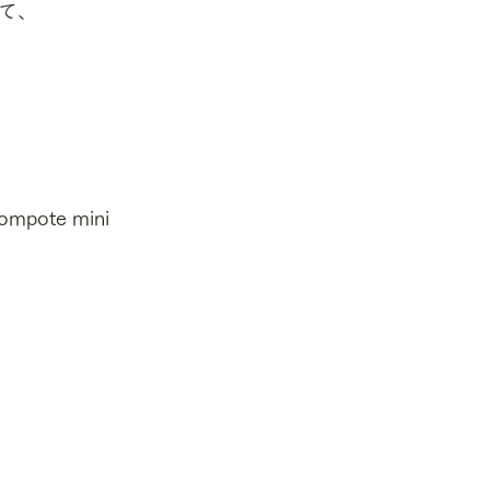
て、
te mini