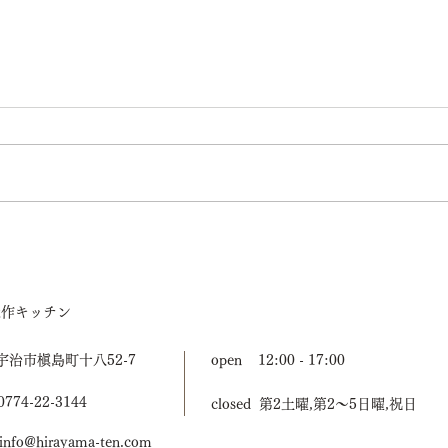
3days of designに出展します
「商
ます
造作キッチン
宇治市槇島町十八52-7
open 12:00 - 17:00
774-22-3144
closed 第2土曜,第2〜5日曜,祝日
nfo@hirayama-ten.com