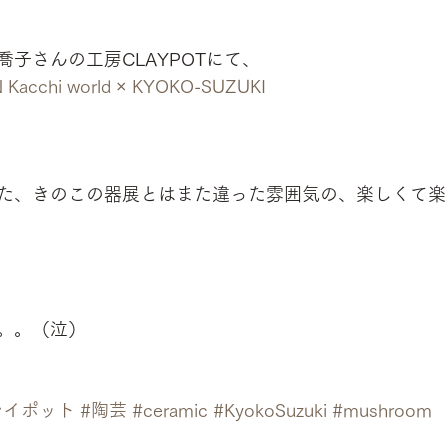
子さんの工房CLAYPOTにて、
acchi world × KYOKO-SUZUKI
た、きのこの器展とはまた違った雰囲気の、楽しくて楽
。。（泣）
レイポット
#陶芸
#ceramic
#KyokoSuzuki
#mushroom