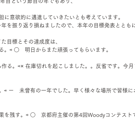
0年目という節目の年でもあり、
大胆に意欲的に邁進していきたいとも考えています。
に一年を振り返り損ねましたので、本年の目標発表ととも
立てた目標とその達成度は、
る。⇨ ○　明日からまた頑張ってもらいます。
をたくさん作る。⇨× 在庫切れを起こしました。。反省です。今
。⇨ ー　未曾有の一年でした。早く様々な場所で皆様に
果を残す。⇨ ○　京都府主催の第4回Woodyコンテス