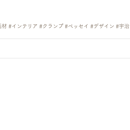
垢材
#インテリア
#クランプ
#ベッセイ
#デザイン
#宇治