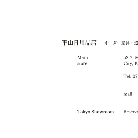
平山日用品店
オーダー家具・
Main
52-7, 
store
City, K
Tel: 0
mail i
Tokyo Showroom
Reserva