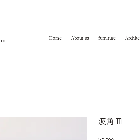
ma Nichiyouhinten
Home
About us
furniture
Archite
波角皿