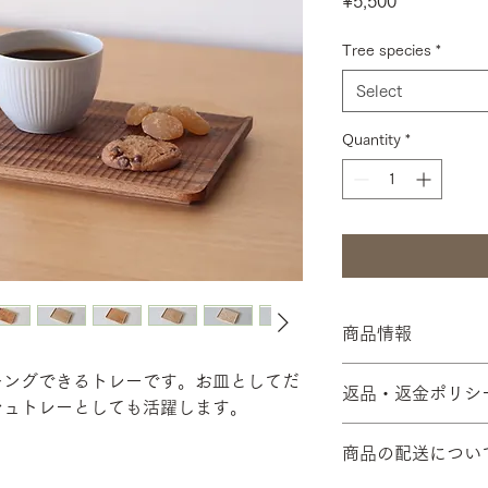
Price
¥5,500
Tree species
*
Select
Quantity
*
商品情報
【サイズ 】183 × 140
キングできるトレーです。お皿としてだ
返品・返金ポリシ
【素材 】無垢材
シュトレーとしても活躍します。
【仕上げ】えごま油
【返品期限】お客様
【備 考】詳細な写
商品の配送につい
行っておりません。
い。
たら、商品到着後、