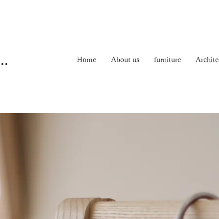
ma Nichiyouhinten
Home
About us
furniture
Archite