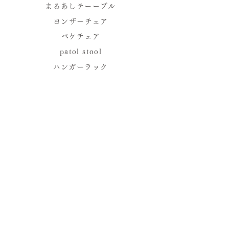
まるあしテーーブル
ヨンザーチェア
ペケチェア
patol stool
ハンガーラック
平山家具製作所
について
「平山日用品店」の家具を製作す
る本店に併設した工場です。経年
変化が日々の楽しみとなるような
家具を、実際に使う人と一緒につ
くる事ができる場所でありたいと
考えています。
オリジナル家具の製作だけでな
く、デザイナー・設計士の方の依