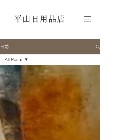
平山日用品店
日誌
All Posts
All Posts
家具製作
納品
お知らせ
展示会情報
建築デザイ