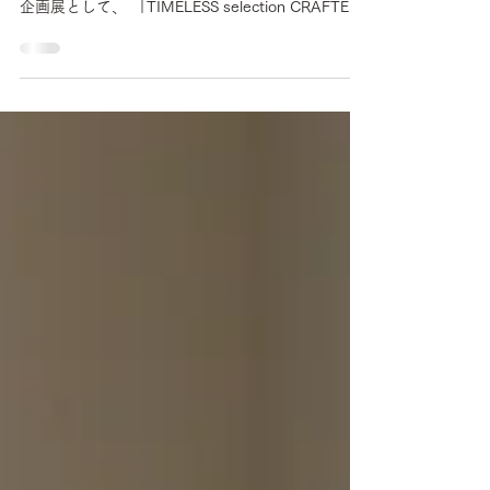
展示されます
timeless modern interior patol stoolをお取り扱い
いただいている、西宮のTIMELESSさんが27周年の
企画展として、 「TIMELESS selection CRAFTED
IN JAPAN」を開催されます。 平山日用品店から
は、普段は展示されていないpatol shelfも展示して
いただきます。 皆様ぜひ足をお運びください。
【TIMELESS selection CRAFTED IN JAPAN】
2026.5月30日(土) - 6.28(日) 11時-18時 ※水木休
み TIMELESS modern interior 兵庫県西宮市松生町
５−９夙川アネックスⅡ１階