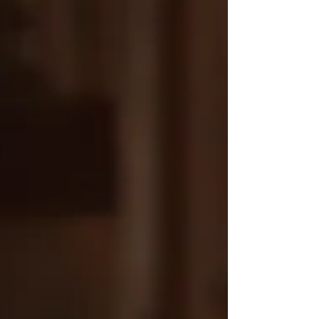
日時:2026.6.10–12 会場:ARCHITECTMADE
Århusgade 64, 2100 København, DanmarkCVR
36956879