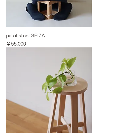
patol stool SEIZA
価格
￥55,000