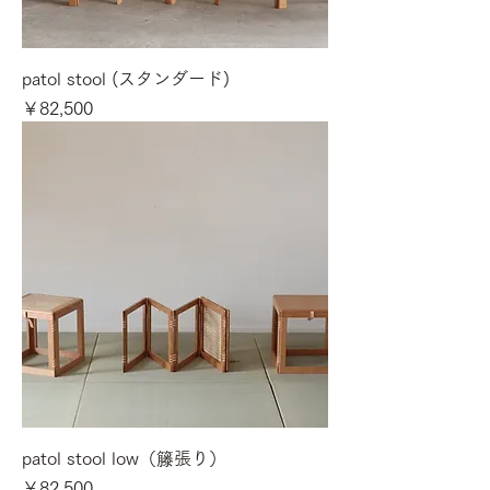
patol stool (スタンダード)
価格
￥82,500
patol stool low（籐張り）
価格
￥82,500