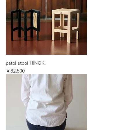
patol stool HINOKI
価格
￥82,500