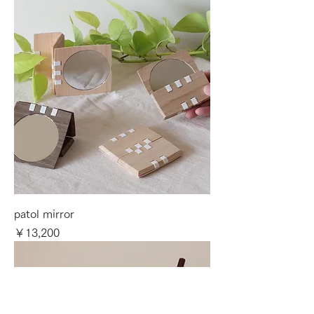
patol mirror
価格
￥13,200