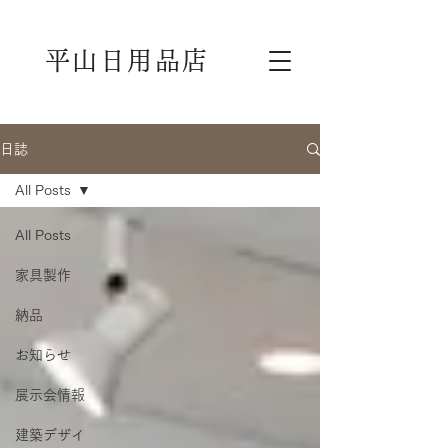
平山日用品店
日誌
All Posts
All Posts
家具製作
納品
お知らせ
展示会情報
建築デザイ