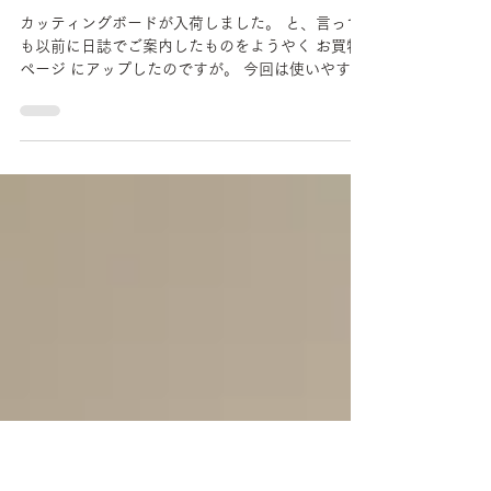
2017年4月19日
カッティングボードが入荷しま
した。
カッティングボードが入荷しました。 と、言って
も以前に日誌でご案内したものをようやく お買物
ページ にアップしたのですが。 今回は使いやすい
標準サイズが揃っていますので、樹種や木目、仕
上げ等を比べて、 お気に入りの一枚を見つけて下
さい。 #無垢の木 #京都 #雑貨...