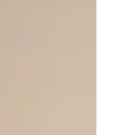
選び頂き、本当に嬉しいことです。 K様、この度
は誠にありがとうございました。末長くお幸せ
に。 #木の皿 #無垢の木 #オーダーメイド...