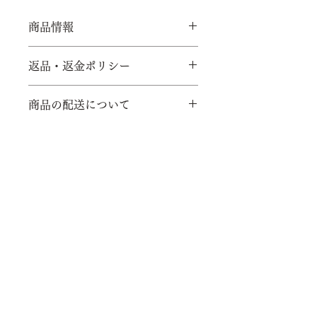
商品情報
【サイズ】
W390 × D436 × H710
返品・返金ポリシー
(SH430 脚カット可)
【素材】エゾアッシュ（北海道産タ
【返品期限】お客様のご都合による返
モ）
商品の配送について
品・返金等は一切行っておりません。
【仕上げ】ウレタン
破損・欠品・誤発送等がございました
ご注文から1.5ヶ月程度。メーカー在
ら、商品到着後、3日以内にメールに
庫切れの場合は、改めて日数をご連絡
てご連絡下さい。
いたします。
平山日用品店
【返品送料】 商品誤発送、運送途中
の破損があった場合は、まずはメール
オーダー家具・造作キッチン
にてご連絡ください。返品、交換とな
本店
りました場合には着払いにてご返送く
ださい。到着しましたら、製品の確認
京都府宇治市槇島町十八52-7
を行い、不具合を確認の上、新しいも
tel 0774-22-3144
のをお送りします。万が一在庫がない
場合は、申し訳ございませんが、次回
mail info@hirayama-ten.com
ロット製作をお待ちいただくか、返金
open 12:00 - 17:00
対応とさせていただきます。