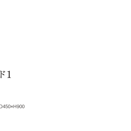
ド1
D450×H900